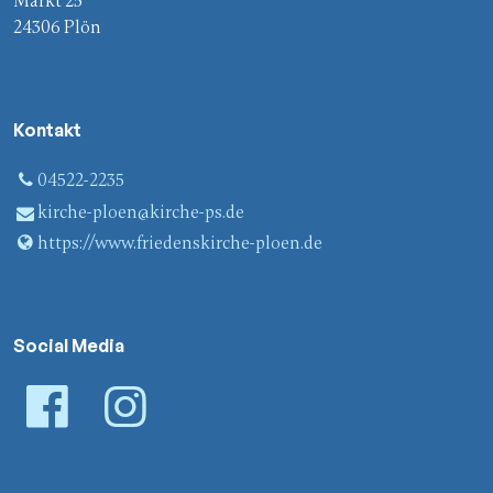
Markt 25
24306 Plön
Kontakt
04522-2235
kirche-ploen@​kirche-ps.​de
https://www.​friedenskirche-ploen.​de
Social Media