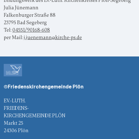
Bildungswerk des Ev.-Luth. Kirchenkreises Plön-Segeberg
Julia Jünemann
Falkenburger Straße 88
23795 Bad Segeberg
Tel:
04551/90168-608
per Mail:
j.juenemann@kirche-ps.de
©Friedenskirchengemeinde Plön
EV.-LUTH.
FRIEDENS-
KIRCHENGEMEINDE PLÖN
Markt 25
24306 Plön