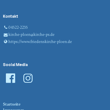
Kontakt
04522-2235
kirche-ploen@​kirche-ps.​de
https://www.​friedenskirche-ploen.​de
Social Media
Startseite