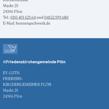
Kirchenmusik
Markt 25
24306 Plön
Tel.:
0151 401 523 64
und
04522 593 680
E-Mail: henner@schwerk.de
©Friedenskirchengemeinde Plön
EV.-LUTH.
FRIEDENS-
KIRCHENGEMEINDE PLÖN
Markt 25
24306 Plön