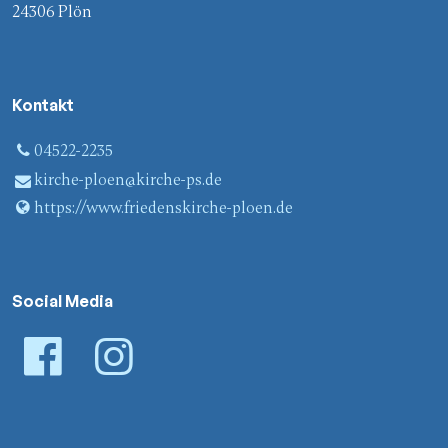
24306 Plön
Kontakt
04522-2235
kirche-ploen@​kirche-ps.​de
https://www.​friedenskirche-ploen.​de
Social Media